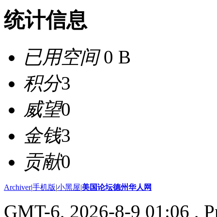
统计信息
已用空间
0 B
积分
3
威望
0
金钱
3
贡献
0
Archiver
|
手机版
|
小黑屋
|
美国论坛德州华人网
GMT-6, 2026-8-9 01:06
, P