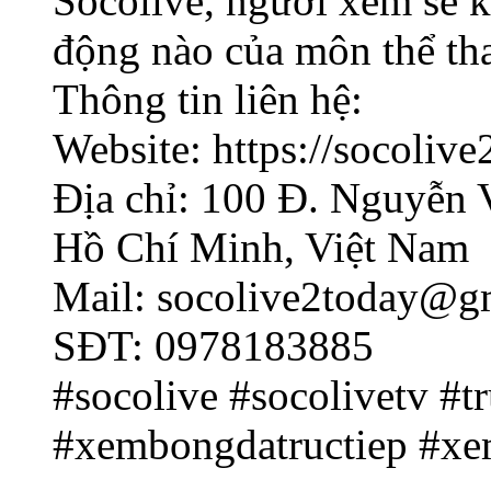
Socolive, người xem sẽ k
động nào của môn thể th
Thông tin liên hệ:
Website: https://socolive
Địa chỉ: 100 Đ. Nguyễn 
Hồ Chí Minh, Việt Nam
Mail: socolive2today@g
SĐT: 0978183885
#socolive #socolivetv #t
#xembongdatructiep #xe