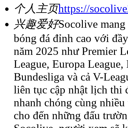
个人主页
https://socoliv
兴趣爱好
Socolive mang 
bóng đá đỉnh cao với đầy
năm 2025 như Premier L
League, Europa League, 
Bundesliga và cả V-Leag
liên tục cập nhật lịch th
nhanh chóng cùng nhiều t
cho đến những đấu trường