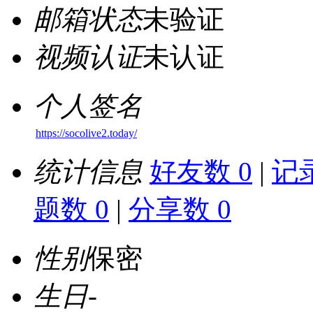
邮箱状态
未验证
视频认证
未认证
个人签名
https://socolive2.today/
统计信息
好友数 0
|
记录
题数 0
|
分享数 0
性别
保密
生日
-