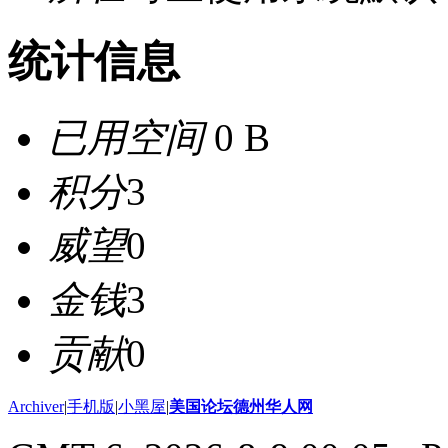
统计信息
已用空间
0 B
积分
3
威望
0
金钱
3
贡献
0
Archiver
|
手机版
|
小黑屋
|
美国论坛德州华人网