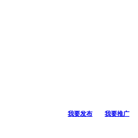
我要发布
我要推广