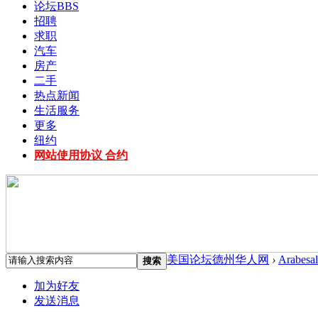
论坛
BBS
招聘
求职
汽车
房产
二手
热点新闻
生活服务
更多
纽约
网站使用协议 合约
美国论坛德州华人网
›
Arabesal
搜索
加为好友
发送消息