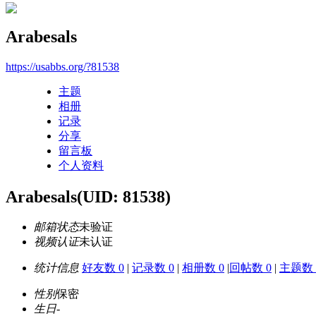
Arabesals
https://usabbs.org/?81538
主题
相册
记录
分享
留言板
个人资料
Arabesals
(UID: 81538)
邮箱状态
未验证
视频认证
未认证
统计信息
好友数 0
|
记录数 0
|
相册数 0
|
回帖数 0
|
主题数 
性别
保密
生日
-