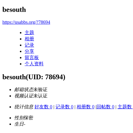
besouth
https://usabbs.org/?78694
主题
相册
记录
分享
留言板
个人资料
besouth
(UID: 78694)
邮箱状态
未验证
视频认证
未认证
统计信息
好友数 0
|
记录数 0
|
相册数 0
|
回帖数 0
|
主题数 
性别
保密
生日
-