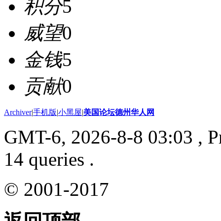
积分
5
威望
0
金钱
5
贡献
0
Archiver
|
手机版
|
小黑屋
|
美国论坛德州华人网
GMT-6, 2026-8-8 03:03
, P
14 queries .
© 2001-2017