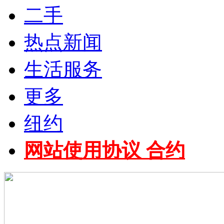
二手
热点新闻
生活服务
更多
纽约
网站使用协议 合约