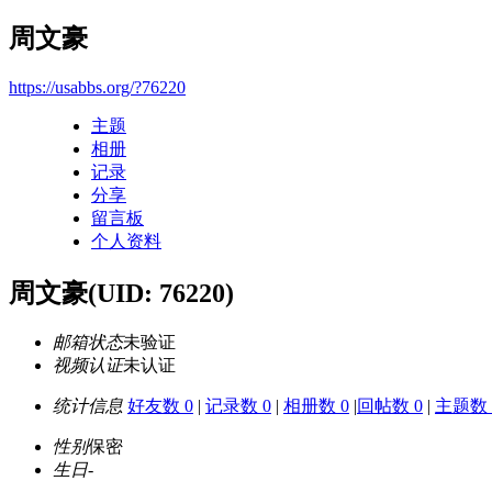
周文豪
https://usabbs.org/?76220
主题
相册
记录
分享
留言板
个人资料
周文豪
(UID: 76220)
邮箱状态
未验证
视频认证
未认证
统计信息
好友数 0
|
记录数 0
|
相册数 0
|
回帖数 0
|
主题数 
性别
保密
生日
-