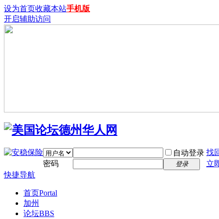
设为首页
收藏本站
手机版
开启辅助访问
找
自动登录
密码
立
登录
快捷导航
首页
Portal
加州
论坛
BBS