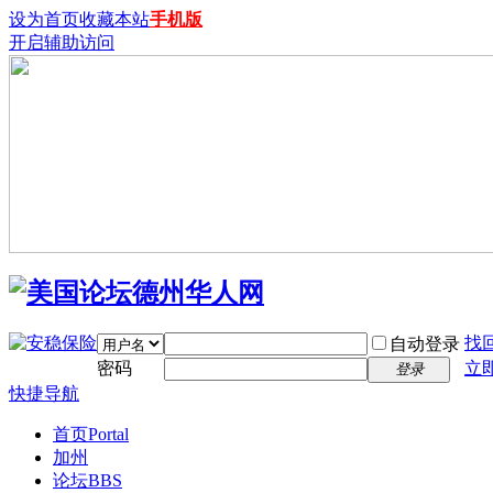
设为首页
收藏本站
手机版
开启辅助访问
找
自动登录
密码
立
登录
快捷导航
首页
Portal
加州
论坛
BBS