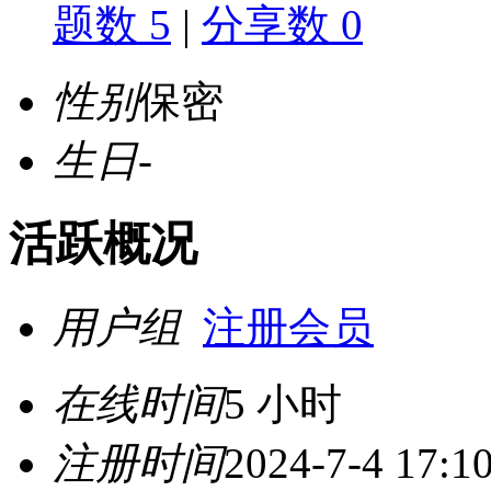
题数 5
|
分享数 0
性别
保密
生日
-
活跃概况
用户组
注册会员
在线时间
5 小时
注册时间
2024-7-4 17:1