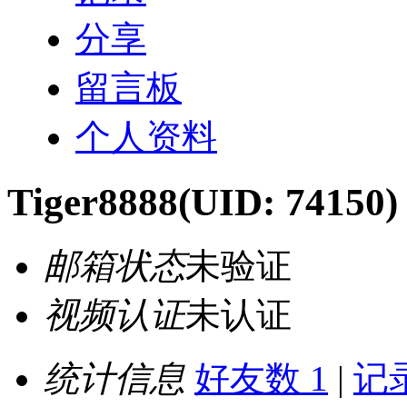
分享
留言板
个人资料
Tiger8888
(UID: 74150)
邮箱状态
未验证
视频认证
未认证
统计信息
好友数 1
|
记录