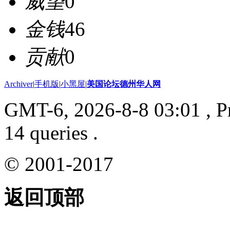
威望
0
金钱
46
贡献
0
Archiver
|
手机版
|
小黑屋
|
美国论坛德州华人网
GMT-6, 2026-8-8 03:01
, P
14 queries .
© 2001-2017
返回顶部