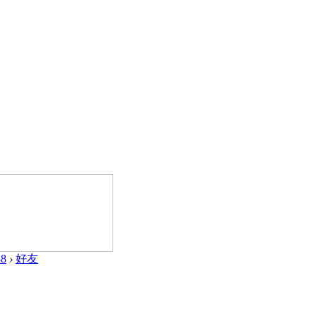
88
›
好友