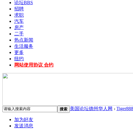
论坛
BBS
招聘
求职
汽车
房产
二手
热点新闻
生活服务
更多
纽约
网站使用协议 合约
美国论坛德州华人网
›
Tiger88
搜索
加为好友
发送消息