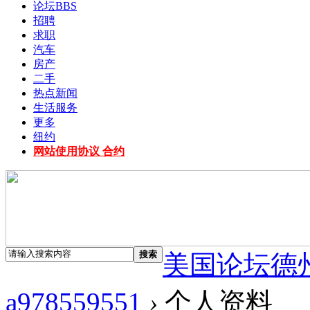
论坛
BBS
招聘
求职
汽车
房产
二手
热点新闻
生活服务
更多
纽约
网站使用协议 合约
搜索
美国论坛德
a978559551
›
个人资料