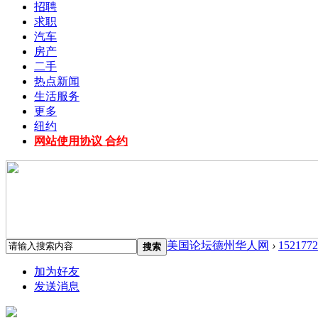
招聘
求职
汽车
房产
二手
热点新闻
生活服务
更多
纽约
网站使用协议 合约
美国论坛德州华人网
›
1521772
搜索
加为好友
发送消息