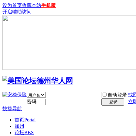
设为首页
收藏本站
手机版
开启辅助访问
找
自动登录
密码
立
登录
快捷导航
首页
Portal
加州
论坛
BBS