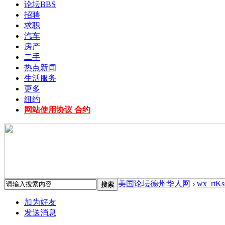
论坛
BBS
招聘
求职
汽车
房产
二手
热点新闻
生活服务
更多
纽约
网站使用协议 合约
美国论坛德州华人网
›
wx_rtK
搜索
加为好友
发送消息