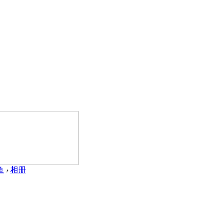
鱼
›
相册