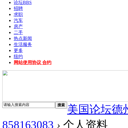
论坛
BBS
招聘
求职
汽车
房产
二手
热点新闻
生活服务
更多
纽约
网站使用协议 合约
搜索
美国论坛德
858163083
›
个人资料