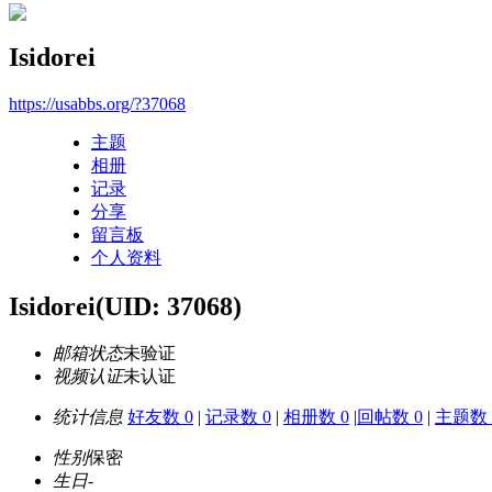
Isidorei
https://usabbs.org/?37068
主题
相册
记录
分享
留言板
个人资料
Isidorei
(UID: 37068)
邮箱状态
未验证
视频认证
未认证
统计信息
好友数 0
|
记录数 0
|
相册数 0
|
回帖数 0
|
主题数 
性别
保密
生日
-