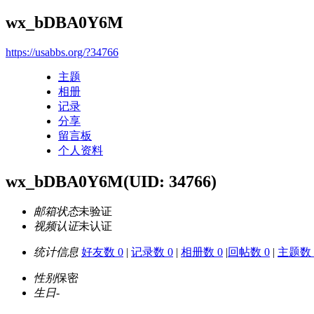
wx_bDBA0Y6M
https://usabbs.org/?34766
主题
相册
记录
分享
留言板
个人资料
wx_bDBA0Y6M
(UID: 34766)
邮箱状态
未验证
视频认证
未认证
统计信息
好友数 0
|
记录数 0
|
相册数 0
|
回帖数 0
|
主题数 
性别
保密
生日
-