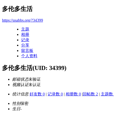
多伦多生活
https://usabbs.org/?34399
主题
相册
记录
分享
留言板
个人资料
多伦多生活
(UID: 34399)
邮箱状态
未验证
视频认证
未认证
统计信息
好友数 0
|
记录数 0
|
相册数 0
|
回帖数 2
|
主题数 
性别
保密
生日
-