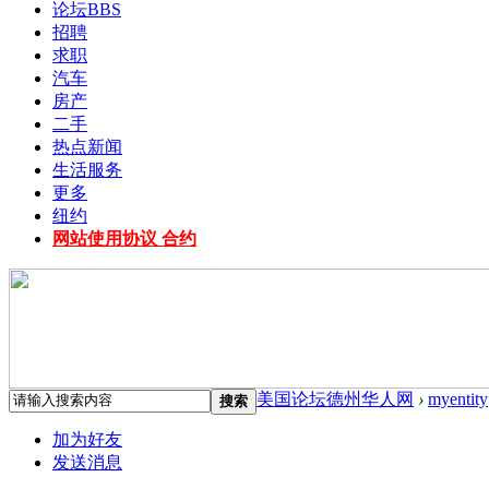
论坛
BBS
招聘
求职
汽车
房产
二手
热点新闻
生活服务
更多
纽约
网站使用协议 合约
美国论坛德州华人网
›
myentity
搜索
加为好友
发送消息