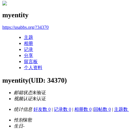
myentity
https://usabbs.org/?34370
主题
相册
记录
分享
留言板
个人资料
myentity
(UID: 34370)
邮箱状态
未验证
视频认证
未认证
统计信息
好友数 0
|
记录数 0
|
相册数 0
|
回帖数 0
|
主题数 
性别
保密
生日
-