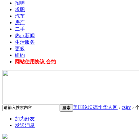
招聘
求职
汽车
房产
二手
热点新闻
生活服务
更多
纽约
网站使用协议 合约
美国论坛德州华人网
›
csjrv
›
个
搜索
加为好友
发送消息