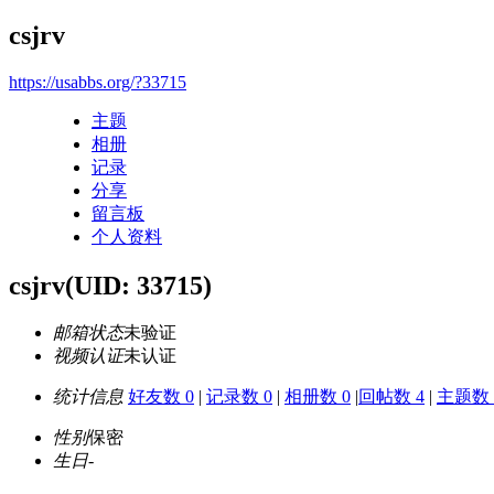
csjrv
https://usabbs.org/?33715
主题
相册
记录
分享
留言板
个人资料
csjrv
(UID: 33715)
邮箱状态
未验证
视频认证
未认证
统计信息
好友数 0
|
记录数 0
|
相册数 0
|
回帖数 4
|
主题数 
性别
保密
生日
-