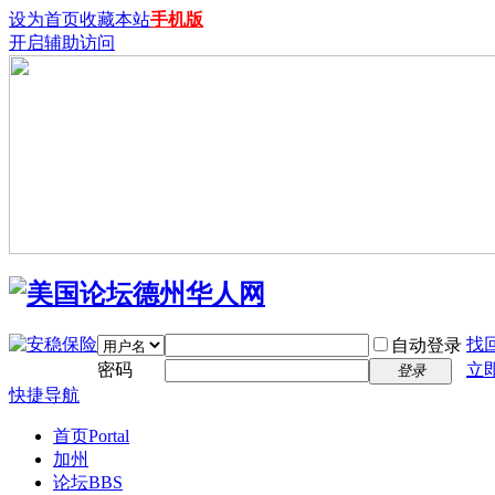
设为首页
收藏本站
手机版
开启辅助访问
找
自动登录
密码
立
登录
快捷导航
首页
Portal
加州
论坛
BBS