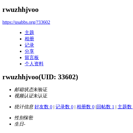
rwuzhhjvoo
https://usabbs.org/?33602
主题
相册
记录
分享
留言板
个人资料
rwuzhhjvoo
(UID: 33602)
邮箱状态
未验证
视频认证
未认证
统计信息
好友数 0
|
记录数 0
|
相册数 0
|
回帖数 1
|
主题数 
性别
保密
生日
-