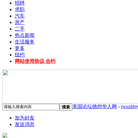
招聘
求职
汽车
房产
二手
热点新闻
生活服务
更多
纽约
网站使用协议 合约
美国论坛德州华人网
›
rwuzhhj
搜索
加为好友
发送消息