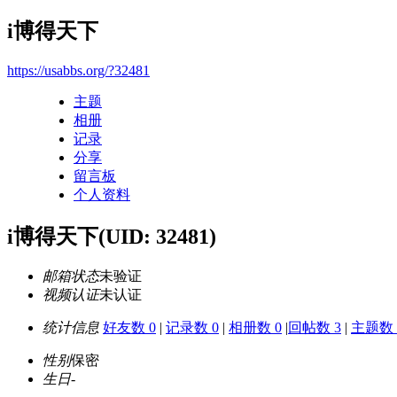
i博得天下
https://usabbs.org/?32481
主题
相册
记录
分享
留言板
个人资料
i博得天下
(UID: 32481)
邮箱状态
未验证
视频认证
未认证
统计信息
好友数 0
|
记录数 0
|
相册数 0
|
回帖数 3
|
主题数 
性别
保密
生日
-