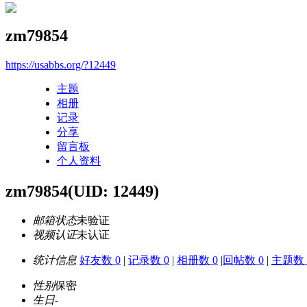
zm79854
https://usabbs.org/?12449
主题
相册
记录
分享
留言板
个人资料
zm79854
(UID: 12449)
邮箱状态
未验证
视频认证
未认证
统计信息
好友数 0
|
记录数 0
|
相册数 0
|
回帖数 0
|
主题数 
性别
保密
生日
-