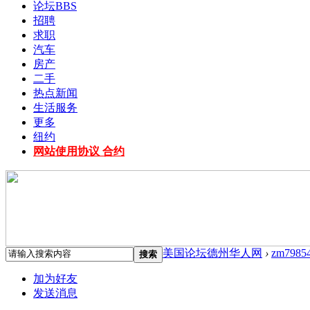
论坛
BBS
招聘
求职
汽车
房产
二手
热点新闻
生活服务
更多
纽约
网站使用协议 合约
美国论坛德州华人网
›
zm7985
搜索
加为好友
发送消息