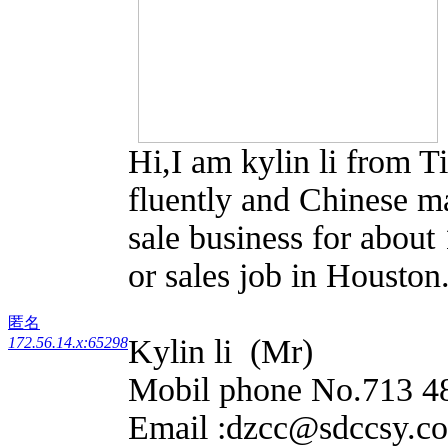
Hi,I am kylin li from T
fluently and Chinese ma
sale business for about 
or sales job in Houston
匿名
Kylin li (Mr)
172.56.14.x:65298
Mobil phone No.713 4
Email :dzcc@sdccsy.c