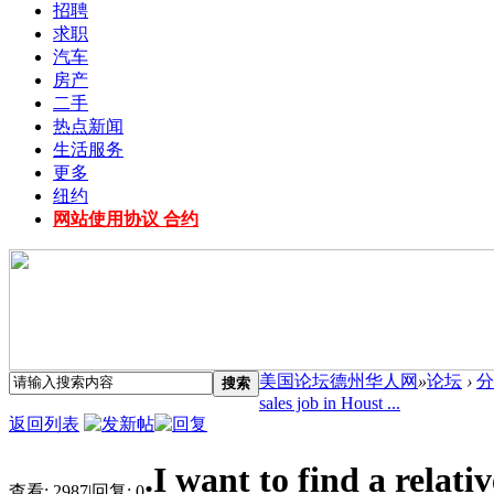
招聘
求职
汽车
房产
二手
热点新闻
生活服务
更多
纽约
网站使用协议 合约
美国论坛德州华人网
»
论坛
›
分
搜索
sales job in Houst ...
返回列表
.I want to find a relati
查看:
2987
|
回复:
0