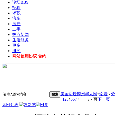
论坛
BBS
招聘
求职
汽车
房产
二手
热点新闻
生活服务
更多
纽约
网站使用协议 合约
美国论坛德州华人网
»
论坛
›
分
搜索
1
2
3
4
5
6
7
/ 7 页
下一页
返回列表