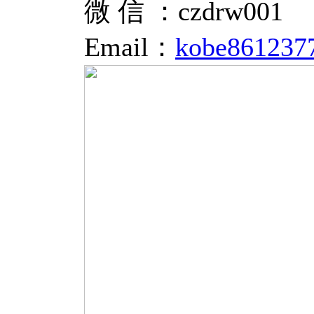
微 信 ：czdrw001
Email：
kobe861237