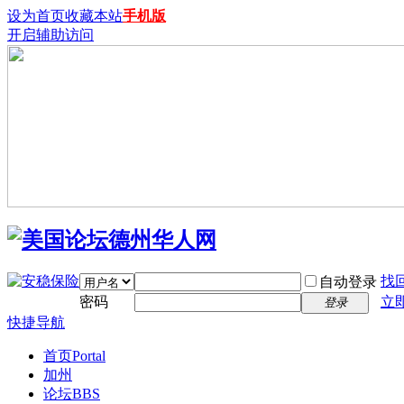
设为首页
收藏本站
手机版
开启辅助访问
找
自动登录
密码
立
登录
快捷导航
首页
Portal
加州
论坛
BBS