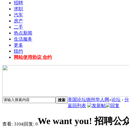
招聘
求职
汽车
房产
二手
热点新闻
生活服务
更多
纽约
网站使用协议 合约
美国论坛德州华人网
»
论坛
›
分
搜索
返回列表
We want you! 招
查看:
3104
|
回复:
0