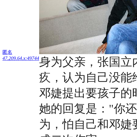
匿名
身为父亲，张国立
47.209.64.x:49744
疚，认为自己没能
邓婕提出要孩子的
她的回复是："你
为，怕自己和邓婕