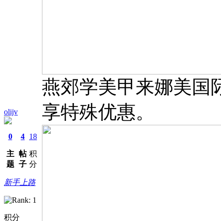
燕郊学美甲来娜美国际：1
享特殊优惠。
olijv
0
4
18
主
帖
积
题
子
分
新手上路
积分