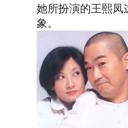
她所扮演的王熙凤
象。