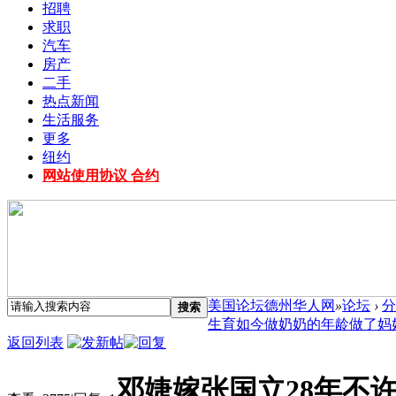
招聘
求职
汽车
房产
二手
热点新闻
生活服务
更多
纽约
网站使用协议 合约
美国论坛德州华人网
»
论坛
›
分
搜索
生育如今做奶奶的年龄做了妈妈 
返回列表
邓婕嫁张国立28年不