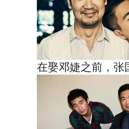
在娶邓婕之前，张