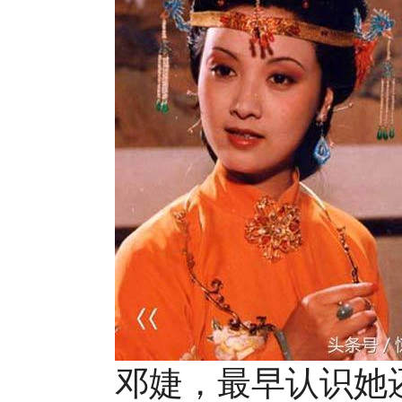
邓婕，最早认识她