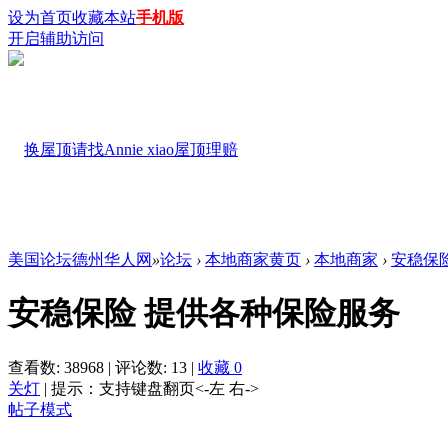
设为首页
收藏本站
手机版
开启辅助访问
美国论坛德州华人网
»
论坛
›
本地商家黄页
›
本地商家
›
安稳保
安稳保险 提供各种保险服务
查看数:
38968
|
评论数:
13
|
收藏
0
关灯
|
提示：支持键盘翻页<-左 右->
帖子模式