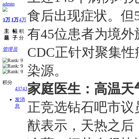
admin
食后出现症状。但5
1万
1万
4万
有45位患者为境
主
帖
积
题
子
分
CDC正针对聚集
管理员
染源。
积分
家庭医生：高温天
43743
发消
正竞选钻石吧市议
息
猷表示，天热之后