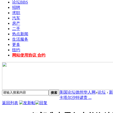
论坛
BBS
招聘
求职
汽车
房产
二手
热点新闻
生活服务
更多
纽约
网站使用协议 合约
美国论坛德州华人网
»
论坛
›
新
搜索
卡塔尔沙特谴责 ...
返回列表