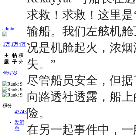
求救！求救！这里是‘Al
输船。我们左舷机舱
admin
况是机舱起火，浓烟
1万
1万
4万
主
帖
积
失。”
题
子
分
管理员
尽管船员安全，但据
向路透社透露，船上
积分
险。
43743
发消
在另一起事件中，一
息