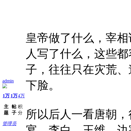
皇帝做了什么，宰相
人写了什么，这些都
子，往往只在灾荒、
admin
下脸。
1万
1万
4万
主
帖
积
所以后人一看唐朝，
题
子
分
管理员
宴、李白、王维、边