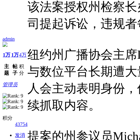
该法案授权州检察长
司提起诉讼，违规者
admin
纽约州广播协会主席Da
1万
1万
4万
主
帖
积
与数位平台长期遭大
题
子
分
人会主动表明身份，
管理员
续抓取内容。
积分
43754
提案的州参议员Michae
发消