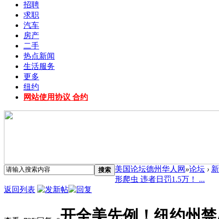
招聘
求职
汽车
房产
二手
热点新闻
生活服务
更多
纽约
网站使用协议 合约
美国论坛德州华人网
»
论坛
›
新
搜索
形爬虫 违者日罚1.5万！ ...
返回列表
开全美先例！纽约州禁A