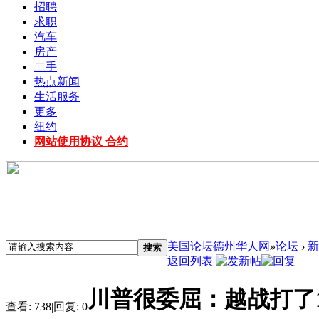
招聘
求职
汽车
房产
二手
热点新闻
生活服务
更多
纽约
网站使用协议 合约
美国论坛德州华人网
»
论坛
›
新
搜索
返回列表
川普很委屈：越战打了1
查看:
738
|
回复:
0