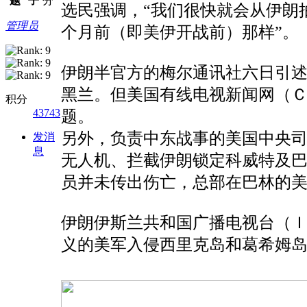
题
子
分
选民强调，“我们很快就会从伊朗
管理员
个月前（即美伊开战前）那样”。
伊朗半官方的梅尔通讯社六日引
黑兰。但美国有线电视新闻网（
积分
43743
题。
另外，负责中东战事的美国中央
发消
息
无人机、拦截伊朗锁定科威特及
员并未传出伤亡，总部在巴林的
伊朗伊斯兰共和国广播电视台（Ｉ
义的美军入侵西里克岛和葛希姆岛