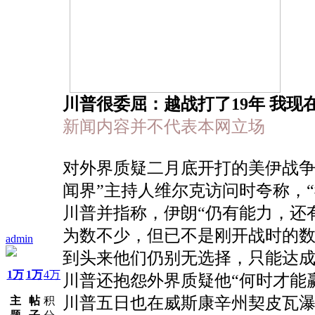
川普很委屈：越战打了19年 我现
新闻内容并不代表本网立场
对外界质疑二月底开打的美伊战争
闻界”主持人维尔克访问时夸称，
川普并指称，伊朗“仍有能力，还
为数不少，但已不是刚开战时的数
admin
到头来他们仍别无选择，只能达
1万
1万
4万
川普还抱怨外界质疑他“何时才能
川普五日也在威斯康辛州契皮瓦瀑
主
帖
积