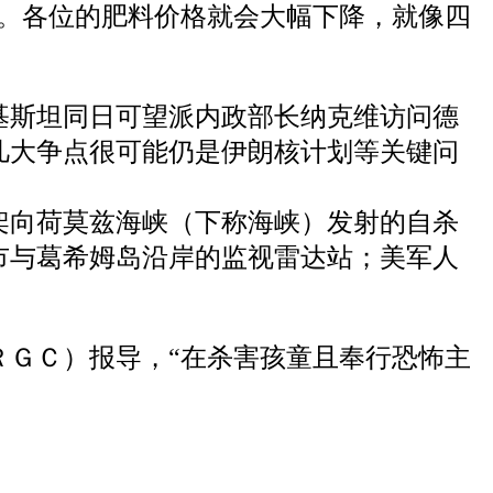
局。各位的肥料价格就会大幅下降，就像四
基斯坦同日可望派内政部长纳克维访问德
几大争点很可能仍是伊朗核计划等关键问
架向荷莫兹海峡（下称海峡）发射的自杀
市与葛希姆岛沿岸的监视雷达站；美军人
ＲＧＣ）报导，“在杀害孩童且奉行恐怖主