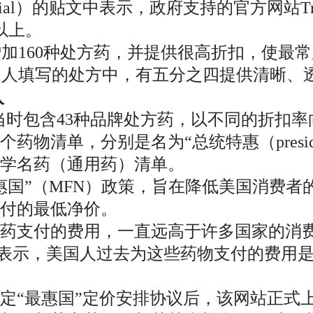
ocial）的贴文中表示，政府支持的官方网站Tr
以上。
v将再增加160种处方药，并提供很高折扣，使
将为美国人填写的处方中，有五分之四提供清晰
入
出，当时包含43种品牌处方药，以不同的折
清单，分别是名为“总统特惠（president
es）”的学名药（通用药）清单。
惠国”（MFN）政策，旨在降低美国消费
支付的最低净价。
药支付的费用，一直远高于许多国家的消
 Jr.）此前也曾表示，美国人过去为这些药物支
敲定“最惠国”定价安排协议后，该网站正式