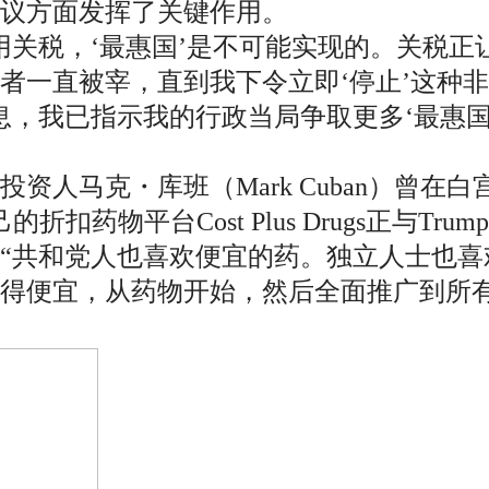
协议方面发挥了关键作用。
用关税，‘最惠国’是不可能实现的。关税正
者一直被宰，直到我下令立即‘停止’这种
息，我已指示我的行政当局争取更多‘最惠
资人马克・库班（Mark Cuban）曾在
药物平台Cost Plus Drugs正与Tr
“共和党人也喜欢便宜的药。独立人士也喜
得便宜，从药物开始，然后全面推广到所有