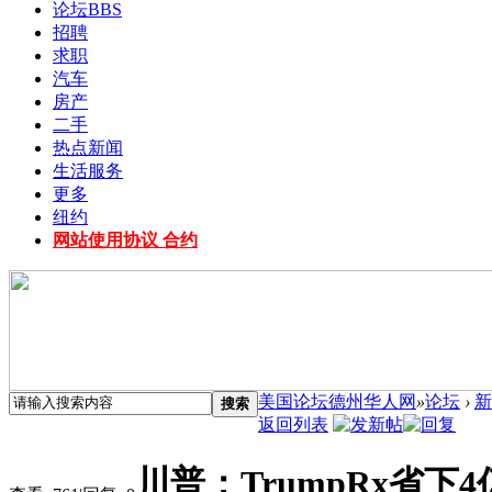
论坛
BBS
招聘
求职
汽车
房产
二手
热点新闻
生活服务
更多
纽约
网站使用协议 合约
美国论坛德州华人网
»
论坛
›
新
搜索
返回列表
川普：TrumpRx省下4