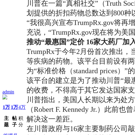
川普在一篇“真相社交”（Truth S
划提供的折扣药物总数达到800种
“我很高兴宣布TrumpRx.go
充说，“TrumpRx.gov现在
推动“最惠国”定价 16家大药厂加
TrumpRx于今年2月份首次推
等疾病的药物。该平台目前设有两个药物
为“标准价格（standard pric
该平台的建立是为了推动川普“最
的收费，不得高于其它发达国家
admin
川普指出，美国人长期以来为处方
1万
1万
4万
（Robert F. Kennedy
解决这一差距。
主
帖
积
题
子
分
在川普政府与16家主要制药公司