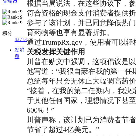
管理员
根据当局说法，在这些协议下，参
符合资格的现金支付消费者提供折扣价格
参与了该计划，并已同意降低热门的
育药物等也享有显著折扣。
积分
43713
通过TrumpRx.gov，使用
发消
关税发挥关键作用
息
川普在贴文中强调，这项倡议是以
他写道：“我很自豪在我的第一任
总统每年只会无休止大幅调高药价
“接着，在我的第二任期内，我决
于其他任何国家，理想情况下甚至会
600%！”
川普声称，该计划已为消费者节省了巨
节省了超过4亿美元。”