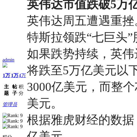
英伟达市值跌破5万
英伟达周五遭遇重挫
特斯拉领跌“七巨头”
如果跌势持续，英伟
admin
将跌至5万亿美元以
1万
1万
4万
3000亿美元，而整
主
帖
积
题
子
分
美元。
管理员
根据雅虎财经的数据，
亿美元。