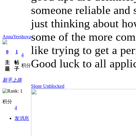
someone reliable and s
just thinking about ho
some of the more comp
AnnaYershova
like trying to get a p
0
1
4
Good luck to all appli
主
帖
积分
题
子
新手上路
Slope Unblocked
积分
4
发消息