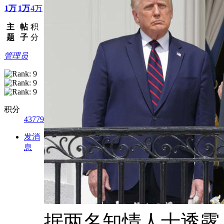
1万
1万
4万
主
帖
积
题
子
分
管理员
积分
43779
发消
息
据两名知情人士透露