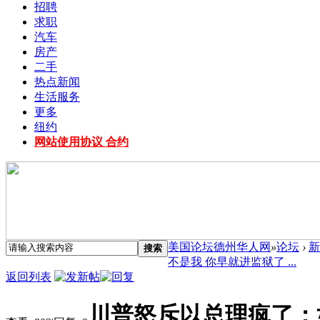
招聘
求职
汽车
房产
二手
热点新闻
生活服务
更多
纽约
网站使用协议 合约
美国论坛德州华人网
»
论坛
›
新
搜索
不是我 你早就进监狱了 ...
返回列表
川普怒斥以总理疯了：