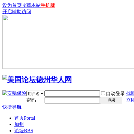
设为首页
收藏本站
手机版
开启辅助访问
找
自动登录
密码
立
登录
快捷导航
首页
Portal
加州
论坛
BBS