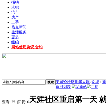
招聘
求职
汽车
房产
二手
热点新闻
生活服务
更多
纽约
网站使用协议 合约
美国论坛德州华人网
»
论坛
›
新
搜索
返回列表
天涯社区重启第一天 
查看:
751
|
回复:
0