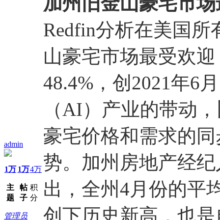
加州旧金山豪宅市场
Redfin分析在美
山豪宅市场最受欢迎
48.4%，创2021
（AI）产业的带动
豪宅价格和需求的同
admin
势。加州房地产经纪人
1万
1万
4万
出，全州4月份的平均
主
帖
积
题
子
分
创下历史新高，也是自
管理员