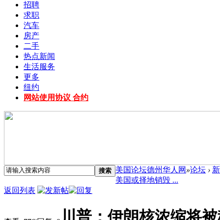
招聘
求职
汽车
房产
二手
热点新闻
生活服务
更多
纽约
网站使用协议 合约
美国论坛德州华人网
»
论坛
›
新
搜索
美国或择地销毁 ...
返回列表
川普：伊朗核浓缩将被