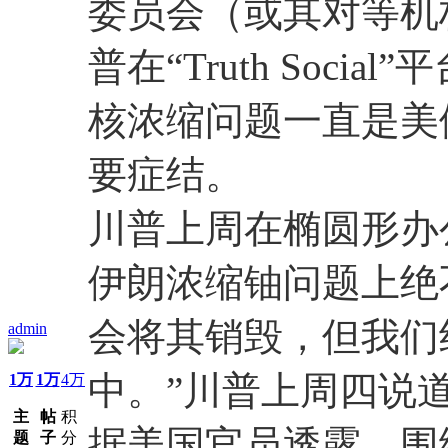
委员会（或其对等机
普在“Truth Soci
核浓缩问题一直是美
要症结。
川普上周在椭圆形办
伊朗浓缩铀问题上绝
会将其销毁，但我们
admin
中。”川普上周四说
1万
1万
4万
主
帖
积
据美国官员透露，围
题
子
分