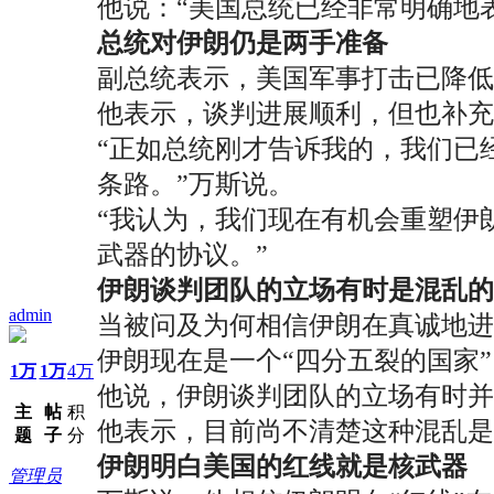
他说：“美国总统已经非常明确地
总统对伊朗仍是两手准备
副总统表示，美国军事打击已降低
他表示，谈判进展顺利，但也补充
“正如总统刚才告诉我的，我们已
条路。”万斯说。
“我认为，我们现在有机会重塑伊
武器的协议。”
伊朗谈判团队的立场有时是混乱的
admin
当被问及为何相信伊朗在真诚地进
伊朗现在是一个“四分五裂的国家”
1万
1万
4万
他说，伊朗谈判团队的立场有时并
主
帖
积
他表示，目前尚不清楚这种混乱是
题
子
分
伊朗明白美国的红线就是核武器
管理员