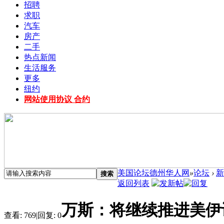
招聘
求职
汽车
房产
二手
热点新闻
生活服务
更多
纽约
网站使用协议 合约
美国论坛德州华人网
»
论坛
›
新
搜索
返回列表
万斯：将继续推进美伊谈
查看:
769
|
回复:
0