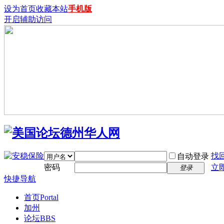
设为首页
收藏本站
手机版
开启辅助访问
找
自动登录
密码
立
登录
快捷导航
首页
Portal
加州
论坛
BBS