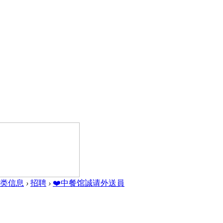
类信息
›
招聘
›
❤️中餐馆誠请外送員