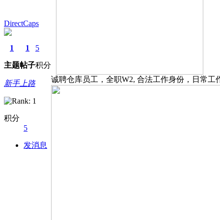
DirectCaps
1
1
5
主题
帖子
积分
诚聘仓库员工，全职W2, 合法工作身份，日常
新手上路
积分
5
发消息