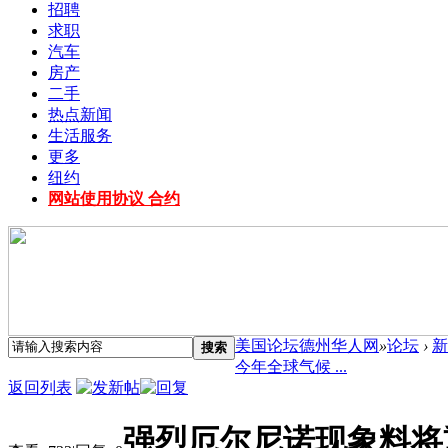
招聘
求职
汽车
房产
二手
热点新闻
生活服务
更多
纽约
网站使用协议 合约
美国论坛德州华人网
»
论坛
›
新
搜索
今年全球气候 ...
返回列表
强烈厄尔尼诺现象料将