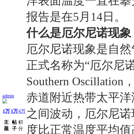
洋表面温度一直在攀
报告是在5月14日。
什么是厄尔尼诺现象
厄尔尼诺现象是自然
正式名称为“厄尔尼诺-
Southern Oscil
赤道附近热带太平洋
admin
之间波动，厄尔尼诺
1万
1万
4万
主
帖
积
度比正常温度平均值高
题
子
分