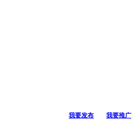
我要发布
我要推广