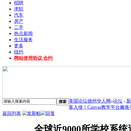
招聘
求职
汽车
房产
二手
热点新闻
生活服务
更多
纽约
网站使用协议 合约
美国论坛德州华人网
»
论坛
›
新
搜索
客入侵！Canvas教学平台瘫痪引 
返回列表
全球近9000所学校系统