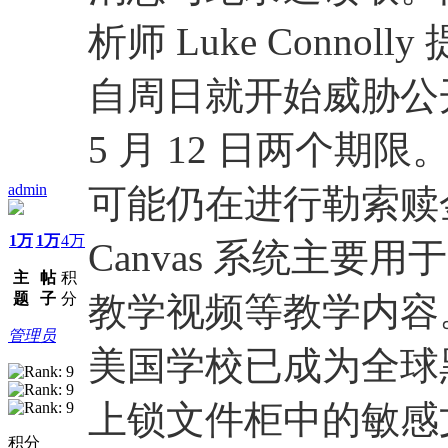
析师 Luke Connoll
自周日就开始威胁公
5 月 12 日两个
admin
可能仍在进行勒索赎
1万
1万
4万
Canvas 系统主
主
帖
积
题
子
分
教学视频等教学内容
管理员
美国学校已成为全球
上锁文件柜中的敏感
积分