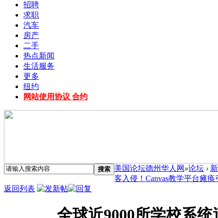
招聘
求职
汽车
房产
二手
热点新闻
生活服务
更多
纽约
网站使用协议 合约
美国论坛德州华人网
»
论坛
›
新
搜索
客入侵！Canvas教学平台瘫痪引 
返回列表
全球近9000所学校系统