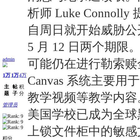
析师 Luke Connoll
自周日就开始威胁公
5 月 12 日两个
admin
可能仍在进行勒索赎
1万
1万
4万
Canvas 系统主
主
帖
积
题
子
分
教学视频等教学内容
管理员
美国学校已成为全球
上锁文件柜中的敏感
积分