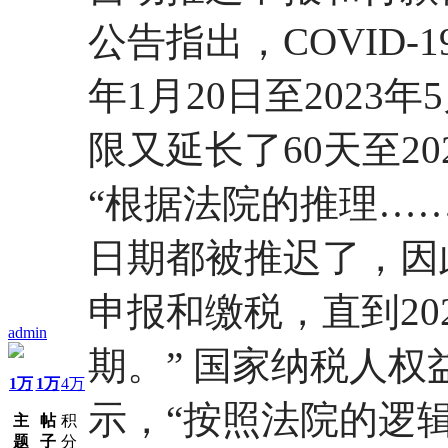
公告指出，COVID-
年1月20日至2023
限又延长了60天至20
“根据法院的推理…
日期都被推迟了，因
申报和缴税，直到20
admin
期。” 国家纳税人权
1万
1万
4万
示，“按照法院的逻辑
主
帖
积
题
子
分