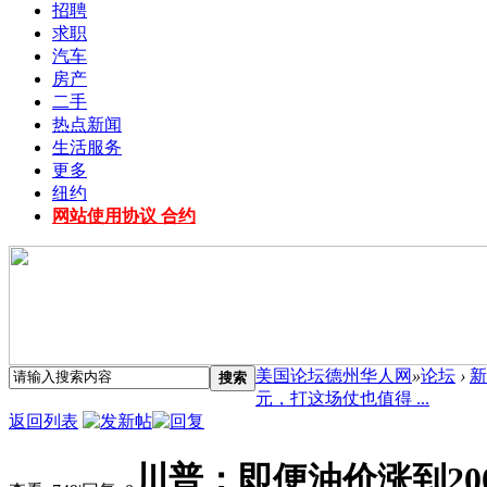
招聘
求职
汽车
房产
二手
热点新闻
生活服务
更多
纽约
网站使用协议 合约
美国论坛德州华人网
»
论坛
›
新
搜索
元，打这场仗也值得 ...
返回列表
川普：即便油价涨到2