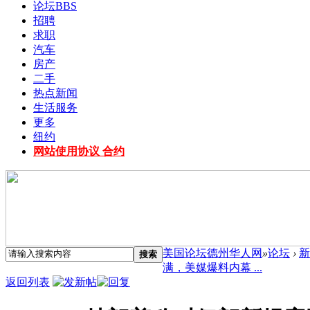
论坛
BBS
招聘
求职
汽车
房产
二手
热点新闻
生活服务
更多
纽约
网站使用协议 合约
美国论坛德州华人网
»
论坛
›
新
搜索
满，美媒爆料内幕 ...
返回列表